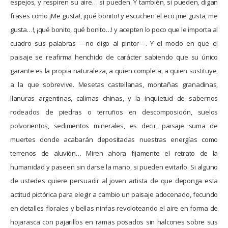
espejos, y respiren su aire… si pueden. Y también, si pueden, digan
frases como ¡Me gusta!, ¡qué bonito! y escuchen el eco ¡me gusta, me
gusta…!, ¡qué bonito, qué bonito…! y acepten lo poco que le importa al
cuadro sus palabras —no digo al pintor—. Y el modo en que el
paisaje se reafirma henchido de carácter sabiendo que su único
garante es la propia naturaleza, a quien completa, a quien sustituye,
a la que sobrevive. Mesetas castellanas, montañas granadinas,
llanuras argentinas, calimas chinas, y la inquietud de sabernos
rodeados de piedras o terruños en descomposición, suelos
polvorientos, sedimentos minerales, es decir, paisaje suma de
muertes donde acabarán depositadas nuestras energías como
terrenos de aluvión… Miren ahora fijamente el retrato de la
humanidad y paseen sin darse la mano, si pueden evitarlo. Si alguno
de ustedes quiere persuadir al joven artista de que deponga esta
actitud pictórica para elegir a cambio un paisaje adocenado, fecundo
en detalles florales y bellas ninfas revoloteando el aire en forma de
hojarasca con pajarillos en ramas posados sin halcones sobre sus