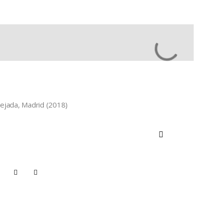
Tejada, Madrid (2018)