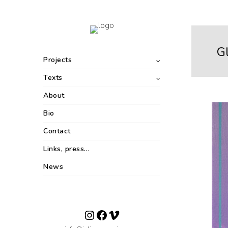
G
Projects
Texts
About
Bio
Contact
Links, press…
News
Instagram
Facebook
Vimeo